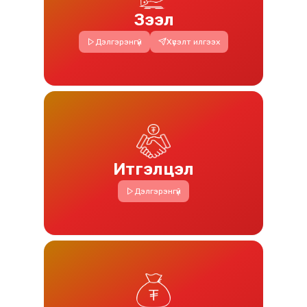
Зээл
Дэлгэрэнгүй
Хүсэлт илгээх
Итгэлцэл
Дэлгэрэнгүй