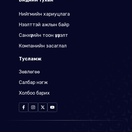
Нийгмийн хариуцлага
Нээлттэй ажлын байр
Санхүүгийн тоон үзүүлэлт
Компанийн засаглал
Тусламж
Зөвлөгөө
Салбар нэгж
Холбоо барих