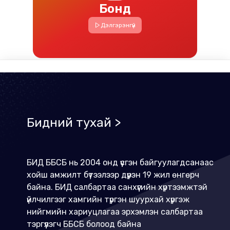
Бонд
Дэлгэрэнгүй
Бидний тухай
>
БИД ББСБ нь 2004 онд үүсгэн байгуулагдсанаас
хойш амжилт бүтээлээр дүүрэн 19 жил өнгөрч
байна. БИД салбартаа санхүүгийн хүртээмжтэй
үйлчилгээг хамгийн түргэн шуурхай хүргэж
нийгмийн хариуцлагаа эрхэмлэн салбартаа
тэргүүлэгч ББСБ болоод байна